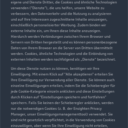
eigene und Dienste Dritter, die Cookies und ähnliche Technologien
verwenden ("Dienste"), die uns helfen, unsere Website zu
Senger Lingen Ulrich
verbessern, den Datenverkehr und die Nutzung zu analysieren
und auf Ihre Interessen zugeschnittene Inhalte anzuzeigen,
Senger GmbH
einschließlich personalisierter Werbung. Zudem binden wir
externe Inhalte ein, um Ihnen diese Inhalte anzuzeigen.
Autoverkauf
Servicepartner
Hierdurch werden Verbindungen zwischen Ihrem Browser und
Servern von Dritten hergestellt und es können personenbezogene
Audi Gebrauchtwagen :plus
e-tron
Service R8
Daten von Ihrem Browser an die Server von Dritten übermittelt
werden. Cookies, ähnliche Technologien und die Einbindung von
externen Inhalten werden nachfolgend als „Dienste“ bezeichnet.
Um diese Dienste nutzen zu können, benötigen wir Ihre
Einwilligung. Mit einem Klick auf "Alle akzeptieren" erteilen Sie
Ihre Einwilligung zur Verwendung aller Dienste. Sie können auch
einzelne Einwilligungen erteilen, indem Sie die Schieberegler für
jede Cookie-Kategorie einzeln anklicken und diese Einstellungen
durch Klicken auf "Einstellungen speichern und fortfahren"
speichern. Falls Sie keinen der Schieberegler anklicken, werden
nur die notwendigen Cookies (z. B. der Ensighten Privacy
Manager, unser Einwilligungsmanagementtool) verwendet. Sie
sind nicht gesetzlich verpflichtet, in die Verwendung von Cookies
einzuwilligen, aber wenn Sie Ihre Einwilligung nicht erteilen,