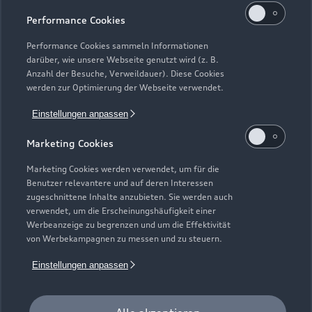
Geschlossen
,
öffnet am
Montag 08:00
Performance Cookies
Teile- & Zubehörverkauf
Performance Cookies sammeln Informationen
darüber, wie unsere Webseite genutzt wird (z. B.
Geschlossen
,
öffnet am
Montag 08:00
Anzahl der Besuche, Verweildauer). Diese Cookies
werden zur Optimierung der Webseite verwendet.
Bitte beachten Sie, dass außerhalb der gesetzlichen
Einstellungen anpassen
Öffnungszeiten keine Beratung, kein Verkauf und keine
Probefahrt erfolgen kann.
Marketing Cookies
Marketing Cookies werden verwendet, um für die
Benutzer relevantere und auf deren Interessen
zugeschnittene Inhalte anzubieten. Sie werden auch
verwendet, um die Erscheinungshäufigkeit einer
Werbeanzeige zu begrenzen und um die Effektivität
von Werbekampagnen zu messen und zu steuern.
Einstellungen anpassen