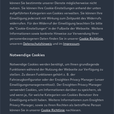
Frerener Straße 27
können Sie bestimmte unserer Dienste möglicherweise nicht
nutzen. Sie können Ihre Cookie-Einstellungen anhand der unten
49809 Lingen
aufgeführten Kategorien von Cookies verwalten. Sie können Ihre
Einwilligung jederzeit mit Wirkung zum Zeitpunkt des Widerrufs
0591 966990
widerrufen. Für den Widerruf der Einwilligung beachten Sie bitte
die "Cookie-Einstellungen" in der Fußzeile der Webseite. Weitere
Informationen sowie konkrete Hinweise zur Verwendung Ihrer
info.lingen@auto-senger.de
personenbezogenen Daten finden Sie in unserer
Cookie Richtlinie
,
unserem
Datenschutzhinweis
und im
Impressum
.
Kontaktdaten herunterladen
Notwendige Cookies
Notwendige Cookies werden benötigt, um Ihnen grundlegende
Funktionen während der Nutzung der Webseite zur Verfügung zu
Öffnungszeiten
stellen. Zu diesen Funktionen gehört z. B. der
Fahrzeugkonfigurator oder der Ensighten Privacy Manager (unser
Einwilligungsmanagementtool). Der Ensighten Privacy Manager
Verkauf
verwendet Cookies, um Informationen darüber zu speichern, ob
und wenn ja, für welche Kategorien von Cookies Benutzer ihre
Geschlossen
,
öffnet am
Montag 08:00
Einwilligung erteilt haben. Weitere Informationen zum Ensighten
Privacy Manager, sowie zu Ihren Rechten als betroffene Person
Service
können Sie in unserer
Cookie Richtlinie
nachlesen.